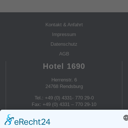
Kontakt & Anfahrt
Impressum
Datenschutz
AGB
Hotel 1690
Herrenstr. 6
24768 Rendsburg
Tel.: +49 (0) 4331- 770 29-0
Fax: +49 (0) 4331 – 770 29-10
E-Mail:
info@hotel-1690.de