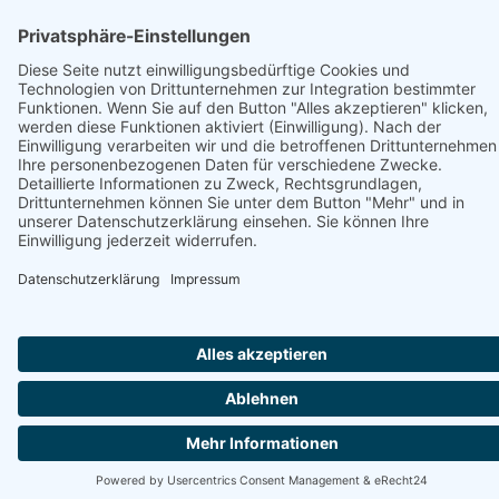
Hotel 1690
Apartments 1690
Teamwohnung 1690
© 2024 Designhotel 1690
Realisiert von
cck print media GmbH
German